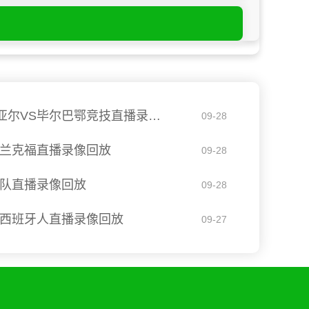
09月28日 西甲 比利亚雷亚尔VS毕尔巴鄂竞技直播录像回放
09-28
S法兰克福直播录像回放
09-28
S狼队直播录像回放
09-28
VS西班牙人直播录像回放
09-27