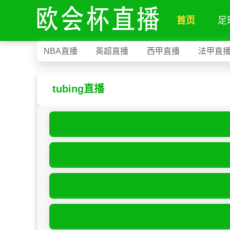
首页
足
NBA直播
英超直播
西甲直播
法甲直
tubing直播