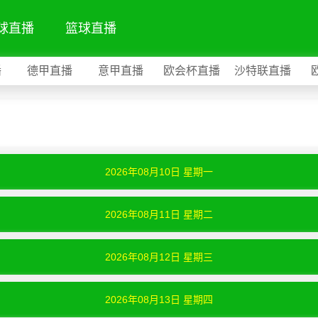
球直播
篮球直播
播
德甲直播
意甲直播
欧会杯直播
沙特联直播
2026年08月10日 星期一
2026年08月11日 星期二
2026年08月12日 星期三
2026年08月13日 星期四