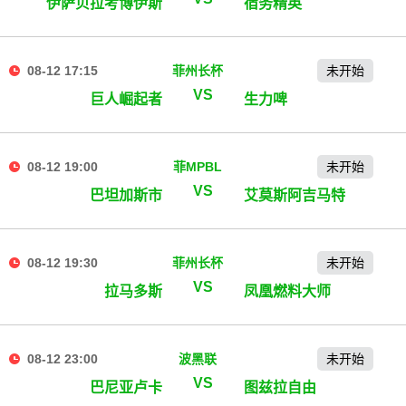
伊萨贝拉考博伊斯
宿务精英
08-12 17:15
菲州长杯
未开始
VS
巨人崛起者
生力啤
08-12 19:00
菲MPBL
未开始
VS
巴坦加斯市
艾莫斯阿吉马特
08-12 19:30
菲州长杯
未开始
VS
拉马多斯
凤凰燃料大师
08-12 23:00
波黑联
未开始
VS
巴尼亚卢卡
图兹拉自由