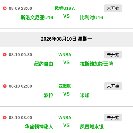
08-09 23:00
欧锦U16 A
未开始
VS
斯洛文尼亚U16
比利时U16
2026年08月10日 星期一
08-10 00:30
WNBA
未开始
VS
纽约自由
拉斯维加斯王牌
08-10 02:00
亚海联
未开始
VS
波拉
米加
08-10 03:00
WNBA
未开始
VS
华盛顿神秘人
凤凰城水银