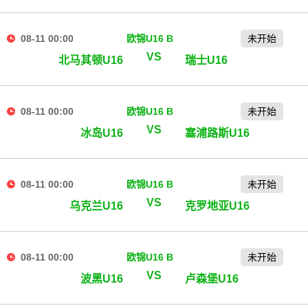
08-11 00:00
欧锦U16 B
未开始
VS
北马其顿U16
瑞士U16
08-11 00:00
欧锦U16 B
未开始
VS
冰岛U16
塞浦路斯U16
08-11 00:00
欧锦U16 B
未开始
VS
乌克兰U16
克罗地亚U16
08-11 00:00
欧锦U16 B
未开始
VS
波黑U16
卢森堡U16