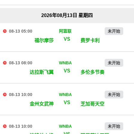
2026年08月13日 星期四
08-13 05:00
阿篮联
未开始
VS
福尔摩莎
费罗卡利
08-13 08:00
WNBA
未开始
VS
达拉斯飞翼
多伦多节奏
08-13 10:00
WNBA
未开始
VS
金州女武神
芝加哥天空
08-13 10:00
WNBA
未开始