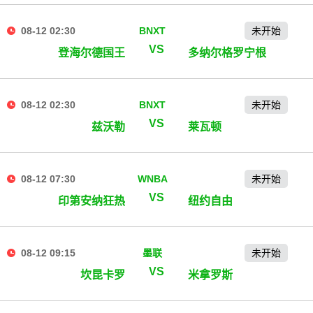
08-12 02:30
BNXT
未开始
VS
登海尔德国王
多纳尔格罗宁根
08-12 02:30
BNXT
未开始
VS
兹沃勒
莱瓦顿
08-12 07:30
WNBA
未开始
VS
印第安纳狂热
纽约自由
08-12 09:15
墨联
未开始
VS
坎昆卡罗
米拿罗斯