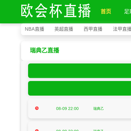
首页
足
NBA直播
英超直播
西甲直播
法甲直
瑞典乙直播
08-09 22:00
瑞典乙