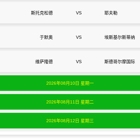
斯托克松德
VS
耶夫勒
于默奥
VS
埃斯基尔斯蒂纳
维萨隆德
VS
斯德哥尔摩国际
2026年08月10日 星期一
2026年08月11日 星期二
2026年08月12日 星期三