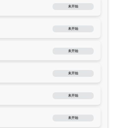
未开始
未开始
未开始
未开始
未开始
未开始