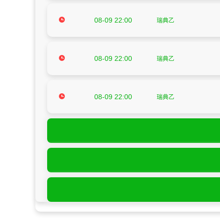
08-09 22:00
瑞典乙
08-09 22:00
瑞典乙
08-09 22:00
瑞典乙