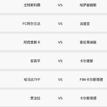
尤特斯科腾
VS
哈萨赫姆斯
FC阿尔兰达
VS
派提亚
阿西里斯卡
VS
索伦蒂纳联
安高平
VS
卡尔堡斯
哈马比TFF
VS
FBK卡尔斯塔德
贾法拉
VS
卡尔斯塔德