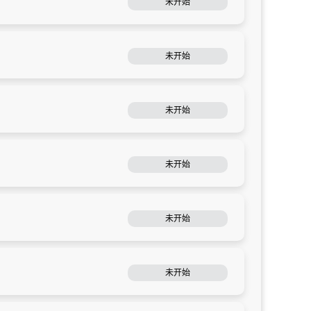
未开始
未开始
未开始
未开始
未开始
未开始