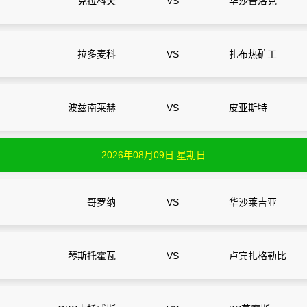
克拉科夫
VS
华沙普洛克
拉多麦科
VS
扎布热矿工
波兹南莱赫
VS
皮亚斯特
2026年08月09日 星期日
哥罗纳
VS
华沙莱吉亚
琴斯托霍瓦
VS
卢宾扎格勒比