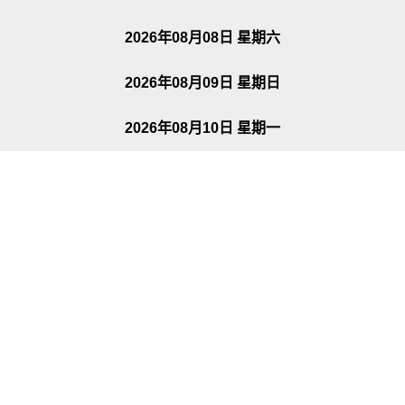
2026年08月08日 星期六
2026年08月09日 星期日
2026年08月10日 星期一