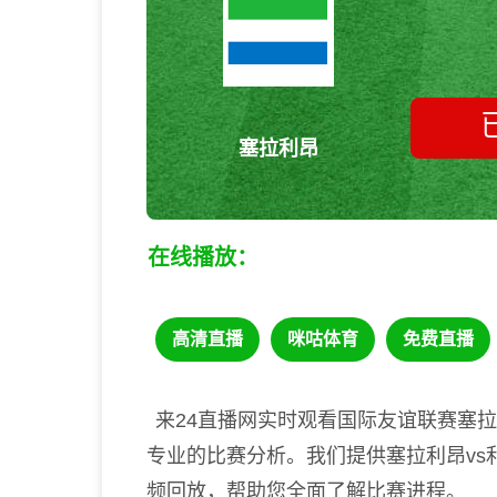
塞拉利昂
在线播放：
高清直播
咪咕体育
免费直播
来24直播网实时观看国际友谊联赛塞
专业的比赛分析。我们提供塞拉利昂vs
频回放，帮助您全面了解比赛进程。