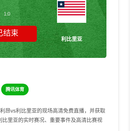
1:0
已结束
利比里亚
塞拉利昂vs利比里亚 国际友谊
腾讯体育
拉利昂vs利比里亚的现场高清免费直播，并获取
利比里亚的实时赛况、重要事件及高清比赛视