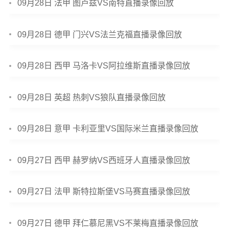
09月28日 法甲 图卢兹VS南特直播录像回放
09月28日 德甲 门兴VS法兰克福直播录像回放
09月28日 西甲 马洛卡VS阿拉维斯直播录像回放
09月28日 英超 热刺VS狼队直播录像回放
09月28日 意甲 卡利亚里VS国际米兰直播录像回放
09月27日 西甲 赫罗纳VS西班牙人直播录像回放
09月27日 法甲 斯特拉斯堡VS马赛直播录像回放
09月27日 德甲 拜仁慕尼黑VS不莱梅直播录像回放