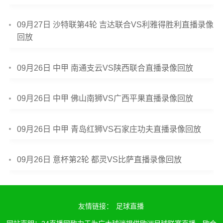
09月27日 沙特联第4轮 吉达联合VS利雅得胜利直播录像
回放
09月26日 中甲 南通支云VS陕西联合直播录像回放
09月26日 中甲 佛山南狮VS广西平果直播录像回放
09月26日 中甲 青岛红狮VS石家庄功夫直播录像回放
09月26日 意杯第2轮 都灵VS比萨直播录像回放
友情链接：
足球直播