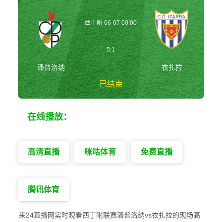
西丁附 06-07 00:00
5:1
潘普洛纳
衣扎拉
已结束
潘普洛纳vs衣扎拉
在线播放：
西丁附
高清直播
咪咕体育
免费直播
腾讯体育
来24直播网实时观看西丁附联赛潘普洛纳vs衣扎拉的现场高