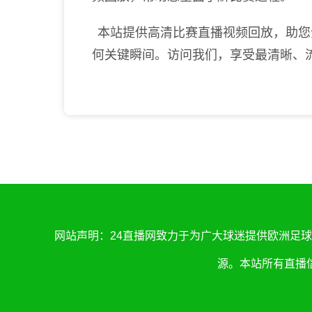
本站提供高清比赛直播视频回放，助您
何关键瞬间。访问我们，享受最清晰、
网站声明：24直播网致力于为广大球迷提供欧洲足
源。本站所有直播