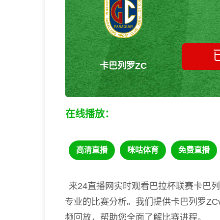
卡巴列罗ZC
在线播放：
高清直播
咪咕体育
免费直播
来24直播网实时观看巴拉杯联赛卡巴列
专业的比赛分析。我们提供卡巴列罗ZC
频回放，帮助您全面了解比赛进程。