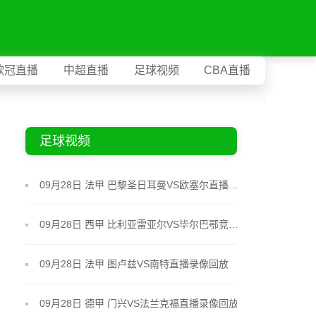
欧冠直播
中超直播
足球视频
CBA直播
足球视频
09月28日 法甲 巴黎圣日耳曼VS欧塞尔直播录像回放
09月28日 西甲 比利亚雷亚尔VS毕尔巴鄂竞技直播录像回放
09月28日 法甲 图卢兹VS南特直播录像回放
09月28日 德甲 门兴VS法兰克福直播录像回放