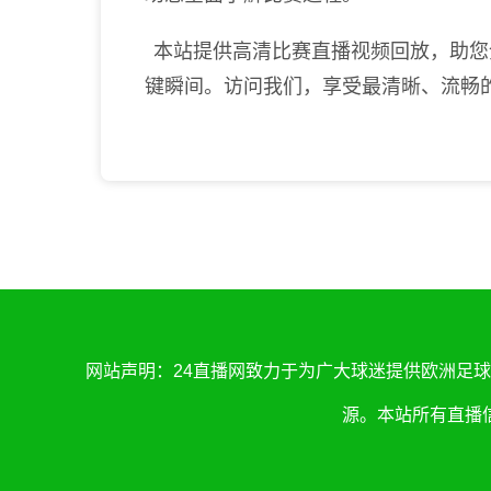
本站提供高清比赛直播视频回放，助您
键瞬间。访问我们，享受最清晰、流畅
网站声明：24直播网致力于为广大球迷提供欧洲足
源。本站所有直播