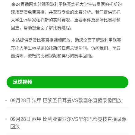
来24直播网实时观看玻利甲联赛宾托大学生vs皇家帕托斯的
现场高清免费直播，并获取专业的比赛分析。我们提供宾托
大学生vs皇家帕托斯的实时赛况、重要事件及高清比赛视频
回放，帮助您全面了解比赛进程。
本站提供高清比赛直播视频回放，助您全面了解玻利甲联赛
宾托大学生vs皇家帕托斯的任何关键瞬间。访问我们，享受
最清晰、流畅的比赛视频和详尽的赛事回顾。
足球视频
09月28日 法甲 巴黎圣日耳曼VS欧塞尔直播录像回放
09月28日 西甲 比利亚雷亚尔VS毕尔巴鄂竞技直播录像
回放