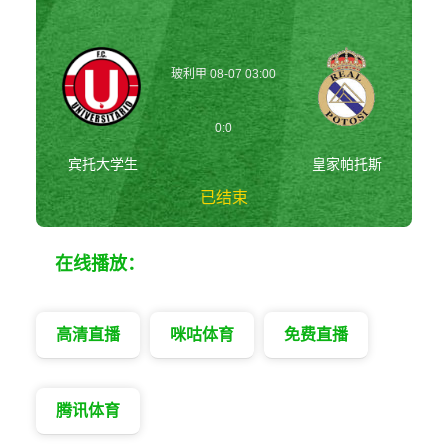
玻利甲 08-07 03:00
0:0
宾托大学生
皇家帕托斯
已结束
宾托大学生vs皇家
在线播放：
帕托斯 玻利甲
高清直播
咪咕体育
免费直播
腾讯体育