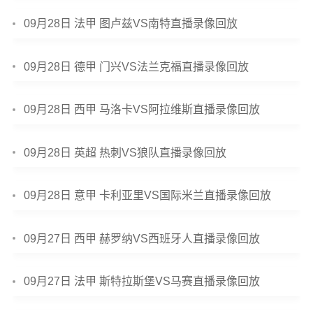
09月28日 法甲 图卢兹VS南特直播录像回放
09月28日 德甲 门兴VS法兰克福直播录像回放
09月28日 西甲 马洛卡VS阿拉维斯直播录像回放
09月28日 英超 热刺VS狼队直播录像回放
09月28日 意甲 卡利亚里VS国际米兰直播录像回放
09月27日 西甲 赫罗纳VS西班牙人直播录像回放
09月27日 法甲 斯特拉斯堡VS马赛直播录像回放