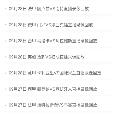
09月28日 法甲 图卢兹VS南特直播录像回放
09月28日 德甲 门兴VS法兰克福直播录像回放
09月28日 西甲 马洛卡VS阿拉维斯直播录像回放
09月28日 英超 热刺VS狼队直播录像回放
09月28日 意甲 卡利亚里VS国际米兰直播录像回放
09月27日 西甲 赫罗纳VS西班牙人直播录像回放
09月27日 法甲 斯特拉斯堡VS马赛直播录像回放