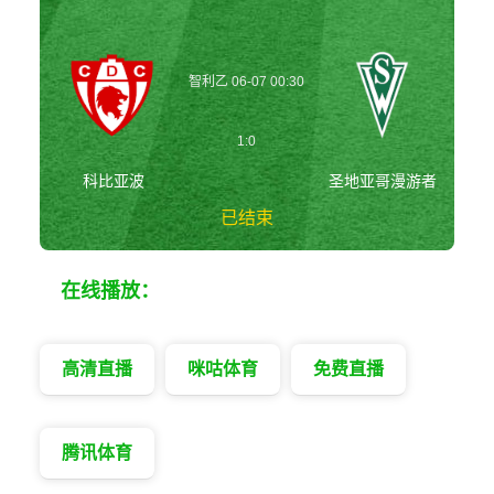
智利乙 06-07 00:30
1:0
科比亚波
圣地亚哥漫游者
已结束
科比亚波vs圣地亚
在线播放：
哥漫游者 智利乙
高清直播
咪咕体育
免费直播
腾讯体育