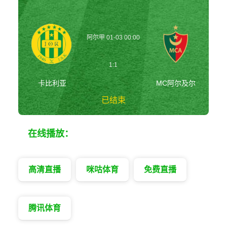
阿尔甲 01-03 00:00
1:1
卡比利亚
MC阿尔及尔
已结束
卡比利亚vsMC阿
在线播放：
尔及尔 阿尔甲
高清直播
咪咕体育
免费直播
腾讯体育