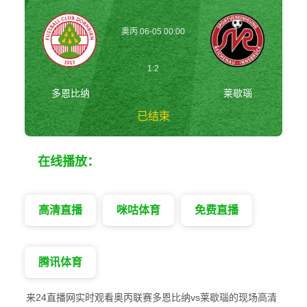
奥丙 06-05 00:00
1:2
多恩比纳
莱歇瑙
已结束
多恩比纳vs莱歇瑙
在线播放：
奥丙
高清直播
咪咕体育
免费直播
腾讯体育
来24直播网实时观看奥丙联赛多恩比纳vs莱歇瑙的现场高清