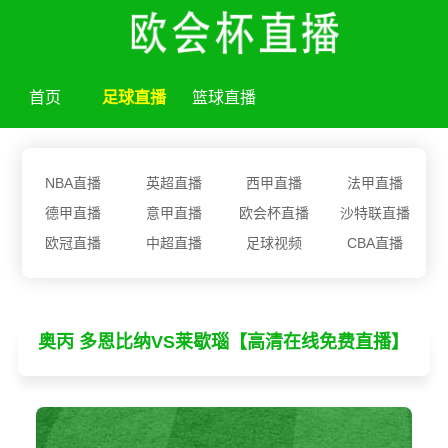
首页
足球直播
篮球直播
NBA直播
英超直播
西甲直播
法甲直播
德甲直播
意甲直播
欧会杯直播
沙特联直播
欧冠直播
中超直播
足球视频
CBA直播
奥丙 多恩比纳VS莱歇瑙【高清在线免费直播】