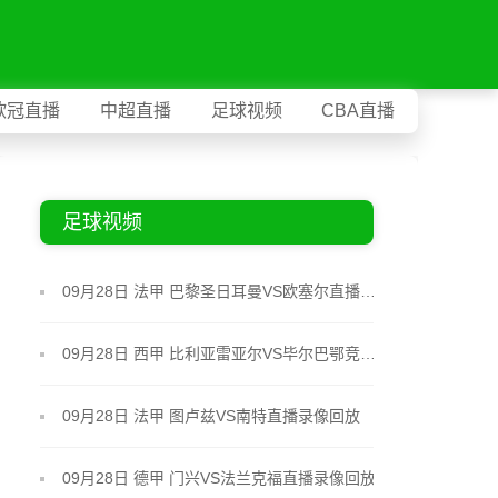
欧冠直播
中超直播
足球视频
CBA直播
足球视频
09月28日 法甲 巴黎圣日耳曼VS欧塞尔直播录像回放
09月28日 西甲 比利亚雷亚尔VS毕尔巴鄂竞技直播录像回放
09月28日 法甲 图卢兹VS南特直播录像回放
09月28日 德甲 门兴VS法兰克福直播录像回放