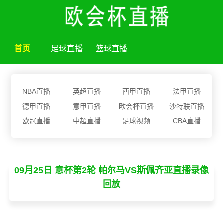
首页
足球直播
篮球直播
NBA直播
英超直播
西甲直播
法甲直播
德甲直播
意甲直播
欧会杯直播
沙特联直播
欧冠直播
中超直播
足球视频
CBA直播
09月25日 意杯第2轮 帕尔马VS斯佩齐亚直播录像
回放