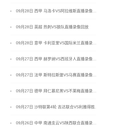
09月28日 西甲 马洛卡VS阿拉维斯直播录像回放
09月28日 英超 热刺VS狼队直播录像回放
09月28日 意甲 卡利亚里VS国际米兰直播录像回放
09月27日 西甲 赫罗纳VS西班牙人直播录像回放
09月27日 法甲 斯特拉斯堡VS马赛直播录像回放
09月27日 德甲 拜仁慕尼黑VS不莱梅直播录像回放
09月27日 沙特联第4轮 吉达联合VS利雅得胜利直播录像回放
09月26日 中甲 南通支云VS陕西联合直播录像回放