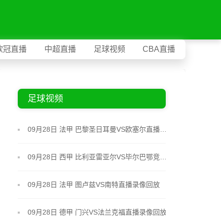
欧冠直播
中超直播
足球视频
CBA直播
足球视频
09月28日 法甲 巴黎圣日耳曼VS欧塞尔直播录像回放
09月28日 西甲 比利亚雷亚尔VS毕尔巴鄂竞技直播录像回放
09月28日 法甲 图卢兹VS南特直播录像回放
09月28日 德甲 门兴VS法兰克福直播录像回放