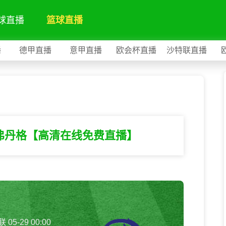
球直播
篮球直播
播
德甲直播
意甲直播
欧会杯直播
沙特联直播
尔弗丹格【高清在线免费直播】
05-29 00:00