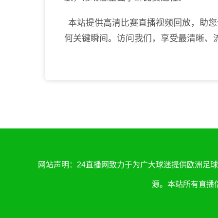
本站提供高清比赛直播视频回放，助您
何关键瞬间。访问我们，享受最清晰、
网站声明：24直播网致力于为广大球迷提供欧洲足
源。本站所有直播