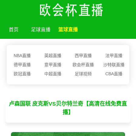
首页
足球直播
篮球直播
NBA直播
英超直播
西甲直播
法甲直播
德甲直播
意甲直播
欧会杯直播
沙特联直播
欧冠直播
中超直播
足球视频
CBA直播
卢森国联 皮克斯VS贝尔特兰奇【高清在线免费直
播】