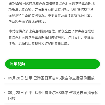
来24直播网实时观看卢森国联联赛皮克斯vs贝尔特兰奇的现
场高清免费直播，并获取专业的比赛分析。我们提供皮克斯
vs贝尔特兰奇的实时赛况、重要事件及高清比赛视频回放，
帮助您全面了解比赛进程。
本站提供高清比赛直播视频回放，助您全面了解卢森国联联
赛皮克斯vs贝尔特兰奇的任何关键瞬间。访问我们，享受最
清晰、流畅的比赛视频和详尽的赛事回顾。
足球视频
09月28日 法甲 巴黎圣日耳曼VS欧塞尔直播录像回放
09月28日 西甲 比利亚雷亚尔VS毕尔巴鄂竞技直播录像
回放