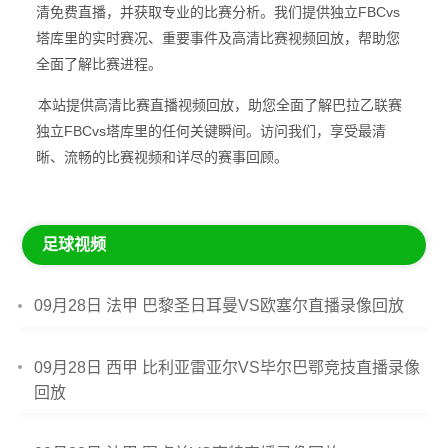
清免费直播，并获取专业的比赛分析。我们提供独立FBCvs
塔库里的实时赛况、重要事件及高清比赛视频回放，帮助您
全面了解比赛进程。
本站提供高清比赛直播视频回放，助您全面了解巴拉乙联赛
独立FBCvs塔库里的任何关键瞬间。访问我们，享受最清
晰、流畅的比赛视频和详尽的赛事回顾。
足球视频
09月28日 法甲 巴黎圣日耳曼VS欧塞尔直播录像回放
09月28日 西甲 比利亚雷亚尔VS毕尔巴鄂竞技直播录像
回放