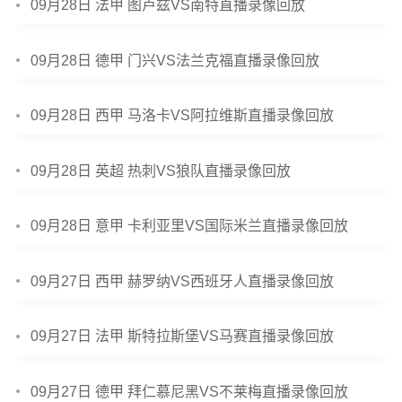
09月28日 法甲 图卢兹VS南特直播录像回放
09月28日 德甲 门兴VS法兰克福直播录像回放
09月28日 西甲 马洛卡VS阿拉维斯直播录像回放
09月28日 英超 热刺VS狼队直播录像回放
09月28日 意甲 卡利亚里VS国际米兰直播录像回放
09月27日 西甲 赫罗纳VS西班牙人直播录像回放
09月27日 法甲 斯特拉斯堡VS马赛直播录像回放
09月27日 德甲 拜仁慕尼黑VS不莱梅直播录像回放