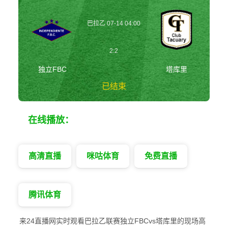
巴拉乙 07-14 04:00
2:2
独立FBC
塔库里
已结束
独立FBCvs塔库里
在线播放：
巴拉乙
高清直播
咪咕体育
免费直播
腾讯体育
来24直播网实时观看巴拉乙联赛独立FBCvs塔库里的现场高