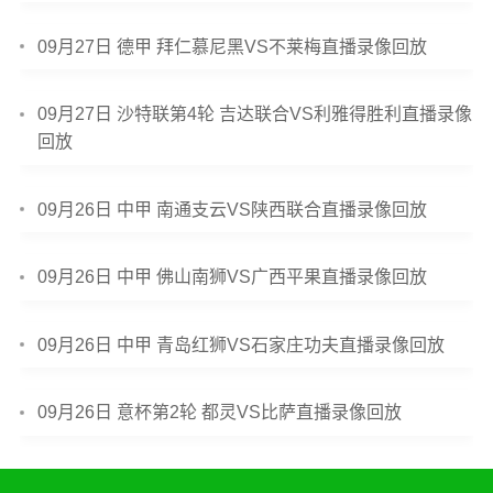
09月27日 德甲 拜仁慕尼黑VS不莱梅直播录像回放
09月27日 沙特联第4轮 吉达联合VS利雅得胜利直播录像
回放
09月26日 中甲 南通支云VS陕西联合直播录像回放
09月26日 中甲 佛山南狮VS广西平果直播录像回放
09月26日 中甲 青岛红狮VS石家庄功夫直播录像回放
09月26日 意杯第2轮 都灵VS比萨直播录像回放