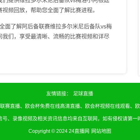
们提供维拉多尔米尼后备队vs梅洛小阿根廷
赛视频回放，帮助您全面了解比赛进程。
全面了解阿后备联赛维拉多尔米尼后备队vs梅
问我们，享受最清晰、流畅的比赛视频和详尽
友情链接：
足球直播
球联赛直播、欧会杯免费在线高清直播、欧会杯视频在线观看、欧
信号、录像视频及相关资讯信息均来自互联网，如有侵权请第一
Copyright © 2024 24直播网
网站地图