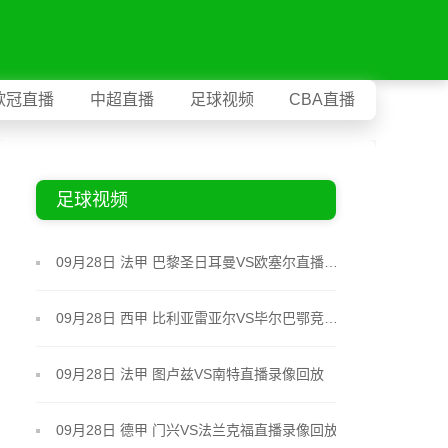
欧冠直播
中超直播
足球视频
CBA直播
足球视频
09月28日 法甲 巴黎圣日耳曼VS欧塞尔直播录像回放
09月28日 西甲 比利亚雷亚尔VS毕尔巴鄂竞技直播录像回放
09月28日 法甲 图卢兹VS南特直播录像回放
09月28日 德甲 门兴VS法兰克福直播录像回放