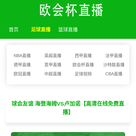
首页
足球直播
篮球直播
NBA直播
英超直播
西甲直播
法甲直播
德甲直播
意甲直播
欧会杯直播
沙特联直播
欧冠直播
中超直播
足球视频
CBA直播
球会友谊 海登海姆VS卢加诺【高清在线免费直
播】