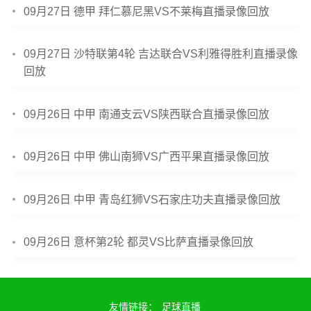
09月27日 德甲 拜仁慕尼黑VS不莱梅直播录像回放
09月27日 沙特联第4轮 吉达联合VS利雅得胜利直播录像
回放
09月26日 中甲 南通支云VS陕西联合直播录像回放
09月26日 中甲 佛山南狮VS广西平果直播录像回放
09月26日 中甲 青岛红狮VS石家庄功夫直播录像回放
09月26日 意杯第2轮 都灵VS比萨直播录像回放
友情链接：
足球直播