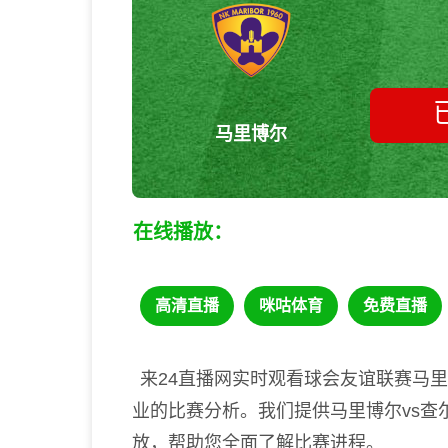
马里博尔
在线播放：
高清直播
咪咕体育
免费直播
来24直播网实时观看球会友谊联赛马
业的比赛分析。我们提供马里博尔vs查
放，帮助您全面了解比赛进程。