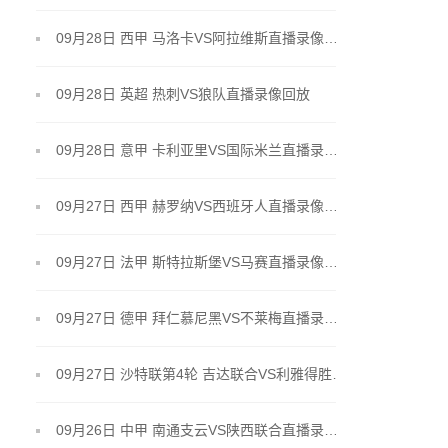
09月28日 西甲 马洛卡VS阿拉维斯直播录像回放
09月28日 英超 热刺VS狼队直播录像回放
09月28日 意甲 卡利亚里VS国际米兰直播录像回放
09月27日 西甲 赫罗纳VS西班牙人直播录像回放
09月27日 法甲 斯特拉斯堡VS马赛直播录像回放
09月27日 德甲 拜仁慕尼黑VS不莱梅直播录像回放
09月27日 沙特联第4轮 吉达联合VS利雅得胜利直播录像回放
09月26日 中甲 南通支云VS陕西联合直播录像回放