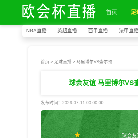
首页
足
NBA直播
英超直播
西甲直播
法甲直
首页
>
足球直播
> 马里博尔VS查尔顿
球会友谊 马里博尔V
发布时间：2026-07-11 00:00:00
球会友谊 