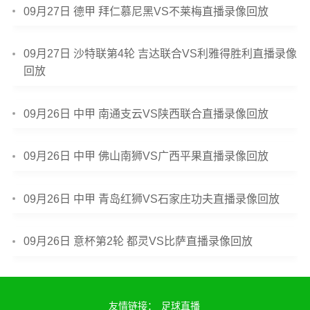
09月27日 德甲 拜仁慕尼黑VS不莱梅直播录像回放
09月27日 沙特联第4轮 吉达联合VS利雅得胜利直播录像
回放
09月26日 中甲 南通支云VS陕西联合直播录像回放
09月26日 中甲 佛山南狮VS广西平果直播录像回放
09月26日 中甲 青岛红狮VS石家庄功夫直播录像回放
09月26日 意杯第2轮 都灵VS比萨直播录像回放
友情链接：
足球直播