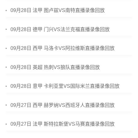
09月28日 法甲 图卢兹VS南特直播录像回放
09月28日 德甲 门兴VS法兰克福直播录像回放
09月28日 西甲 马洛卡VS阿拉维斯直播录像回放
09月28日 英超 热刺VS狼队直播录像回放
09月28日 意甲 卡利亚里VS国际米兰直播录像回放
09月27日 西甲 赫罗纳VS西班牙人直播录像回放
09月27日 法甲 斯特拉斯堡VS马赛直播录像回放