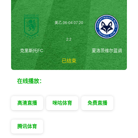
美乙 06-04 07:20
2:2
克里斯托FC
夏洛茨维尔蓝调
已结束
克里斯托FCvs夏
在线播放：
洛茨维尔蓝调 美
乙
高清直播
咪咕体育
免费直播
腾讯体育