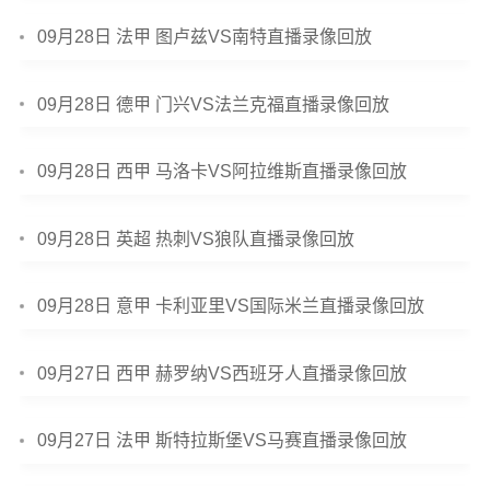
09月28日 法甲 图卢兹VS南特直播录像回放
09月28日 德甲 门兴VS法兰克福直播录像回放
09月28日 西甲 马洛卡VS阿拉维斯直播录像回放
09月28日 英超 热刺VS狼队直播录像回放
09月28日 意甲 卡利亚里VS国际米兰直播录像回放
09月27日 西甲 赫罗纳VS西班牙人直播录像回放
09月27日 法甲 斯特拉斯堡VS马赛直播录像回放