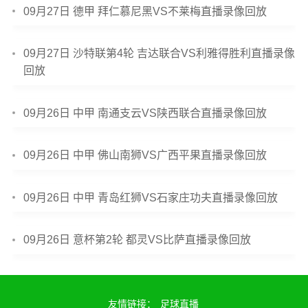
09月27日 德甲 拜仁慕尼黑VS不莱梅直播录像回放
09月27日 沙特联第4轮 吉达联合VS利雅得胜利直播录像
回放
09月26日 中甲 南通支云VS陕西联合直播录像回放
09月26日 中甲 佛山南狮VS广西平果直播录像回放
09月26日 中甲 青岛红狮VS石家庄功夫直播录像回放
09月26日 意杯第2轮 都灵VS比萨直播录像回放
友情链接：
足球直播