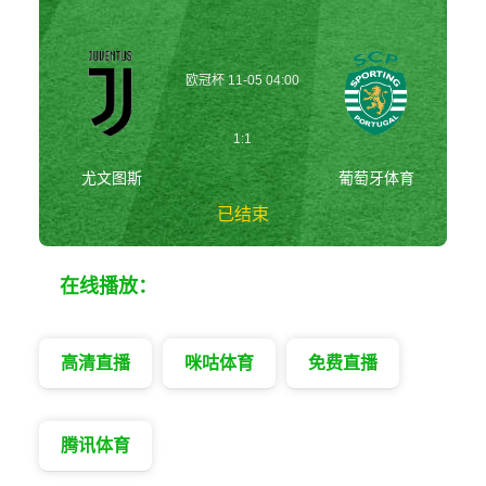
欧冠杯 11-05 04:00
1:1
尤文图斯
葡萄牙体育
已结束
尤文图斯vs葡萄牙
在线播放：
体育 欧冠杯
高清直播
咪咕体育
免费直播
腾讯体育