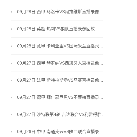
09月28日 西甲 马洛卡VS阿拉维斯直播录像回放
09月28日 英超 热刺VS狼队直播录像回放
09月28日 意甲 卡利亚里VS国际米兰直播录像回放
09月27日 西甲 赫罗纳VS西班牙人直播录像回放
09月27日 法甲 斯特拉斯堡VS马赛直播录像回放
09月27日 德甲 拜仁慕尼黑VS不莱梅直播录像回放
09月27日 沙特联第4轮 吉达联合VS利雅得胜利直播录像回放
09月26日 中甲 南通支云VS陕西联合直播录像回放