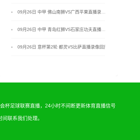
09月26日 中甲 佛山南狮VS广西平果直播录像回放
09月26日 中甲 青岛红狮VS石家庄功夫直播录像回放
09月26日 意杯第2轮 都灵VS比萨直播录像回放
会杯足球联赛直播，24小时不间断更新体育直播信号
时间联系我们处理。