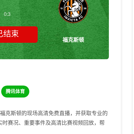
0:3
已结束
福克斯顿
威灵vs福克斯顿 英依超
腾讯体育
vs福克斯顿的现场高清免费直播，并获取专业的
实时赛况、重要事件及高清比赛视频回放，帮