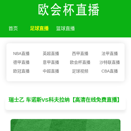
首页
足球直播
篮球直播
NBA直播
英超直播
西甲直播
法甲直播
德甲直播
意甲直播
欧会杯直播
沙特联直播
欧冠直播
中超直播
足球视频
CBA直播
瑞士乙 车诺斯VS科夫拉纳【高清在线免费直播】