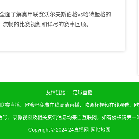
全面了解奥甲联赛沃尔夫斯伯格vs哈特堡格的
、流畅的比赛视频和详尽的赛事回顾。
友情链接：
足球直播
球联赛直播、欧会杯免费在线高清直播、欧会杯视频在线观看、欧
信号、录像视频及相关资讯信息均来自互联网，如有侵权请第一
Copyright © 2024 24直播网
网站地图