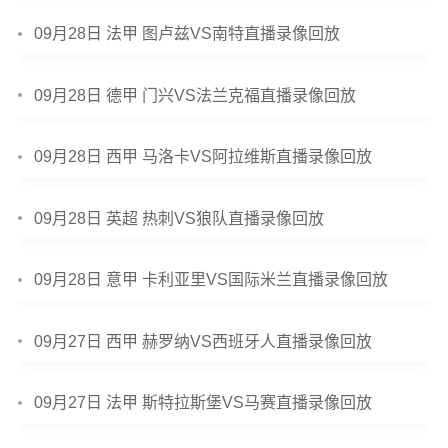
09月28日 法甲 图卢兹VS南特直播录像回放
09月28日 德甲 门兴VS法兰克福直播录像回放
09月28日 西甲 马洛卡VS阿拉维斯直播录像回放
09月28日 英超 热刺VS狼队直播录像回放
09月28日 意甲 卡利亚里VS国际米兰直播录像回放
09月27日 西甲 赫罗纳VS西班牙人直播录像回放
09月27日 法甲 斯特拉斯堡VS马赛直播录像回放