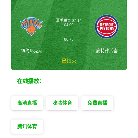
夏季联赛 07-14
04:00
86:75
纽约尼克斯
底特律活塞
已结束
纽约尼克斯vs底特
在线播放：
律活塞 夏季联赛
高清直播
咪咕体育
免费直播
腾讯体育