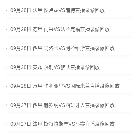
09月28日 法甲 图卢兹VS南特直播录像回放
09月28日 德甲 门兴VS法兰克福直播录像回放
09月28日 西甲 马洛卡VS阿拉维斯直播录像回放
09月28日 英超 热刺VS狼队直播录像回放
09月28日 意甲 卡利亚里VS国际米兰直播录像回放
09月27日 西甲 赫罗纳VS西班牙人直播录像回放
09月27日 法甲 斯特拉斯堡VS马赛直播录像回放