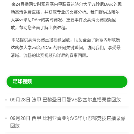
来24直播网实时观看塞内甲联赛达喀尔大学vs珍尼DArc的现
场高清免费直播，并获取专业的比赛分析。我们提供达喀尔
大学vs珍尼DArc的实时赛况、重要事件及高清比赛视频回
放，帮助您全面了解比赛进程。
本站提供高清比赛直播视频回放，助您全面了解塞内甲联赛
达喀尔大学vs珍尼DArc的任何关键瞬间。访问我们，享受最
清晰、流畅的比赛视频和详尽的赛事回顾。
足球视频
09月28日 法甲 巴黎圣日耳曼VS欧塞尔直播录像回放
09月28日 西甲 比利亚雷亚尔VS毕尔巴鄂竞技直播录像
回放