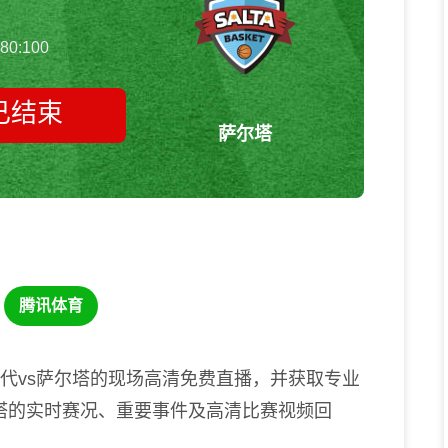
80:100
已结束
萨尔塔
飓风时代vs萨尔塔 阿篮甲
腾讯体育
时代vs萨尔塔的现场高清免费直播，并获取专业
塔的实时赛况、重要事件及高清比赛视频回