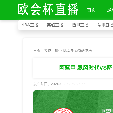
首页
足
NBA直播
英超直播
西甲直播
法甲直
首页
>
篮球直播
> 飓风时代VS萨尔塔
阿篮甲 飓风时代VS
发布时间：2026-02-05 08:30:00
阿篮甲 