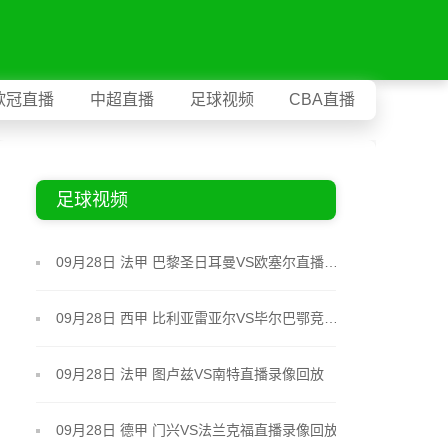
欧冠直播
中超直播
足球视频
CBA直播
足球视频
09月28日 法甲 巴黎圣日耳曼VS欧塞尔直播录像回放
09月28日 西甲 比利亚雷亚尔VS毕尔巴鄂竞技直播录像回放
09月28日 法甲 图卢兹VS南特直播录像回放
09月28日 德甲 门兴VS法兰克福直播录像回放