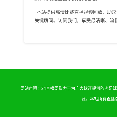
本站提供高清比赛直播视频回放，助您
关键瞬间。访问我们，享受最清晰、流
网站声明：24直播网致力于为广大球迷提供欧洲足
源。本站所有直播