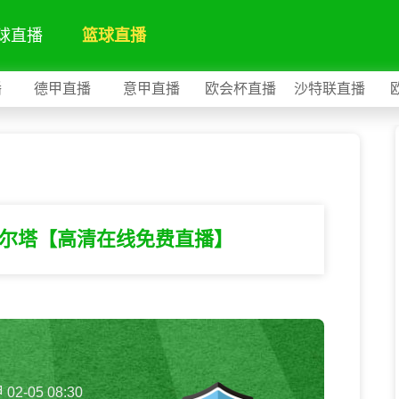
球直播
篮球直播
播
德甲直播
意甲直播
欧会杯直播
沙特联直播
萨尔塔【高清在线免费直播】
02-05 08:30