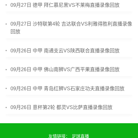
09月27日 德甲 拜仁慕尼黑VS不莱梅直播录像回放
09月27日 沙特联第4轮 吉达联合VS利雅得胜利直播录像
回放
09月26日 中甲 南通支云VS陕西联合直播录像回放
09月26日 中甲 佛山南狮VS广西平果直播录像回放
09月26日 中甲 青岛红狮VS石家庄功夫直播录像回放
09月26日 意杯第2轮 都灵VS比萨直播录像回放
友情链接：
足球直播