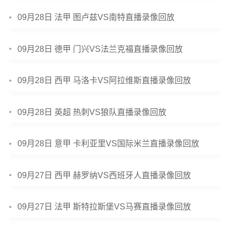
09月28日 法甲 图卢兹VS南特直播录像回放
09月28日 德甲 门兴VS法兰克福直播录像回放
09月28日 西甲 马洛卡VS阿拉维斯直播录像回放
09月28日 英超 热刺VS狼队直播录像回放
09月28日 意甲 卡利亚里VS国际米兰直播录像回放
09月27日 西甲 赫罗纳VS西班牙人直播录像回放
09月27日 法甲 斯特拉斯堡VS马赛直播录像回放