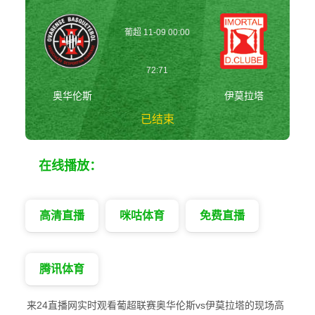
葡超 11-09 00:00
72:71
奥华伦斯
伊莫拉塔
已结束
奥华伦斯vs伊莫拉
在线播放：
塔 葡超
高清直播
咪咕体育
免费直播
腾讯体育
来24直播网实时观看葡超联赛奥华伦斯vs伊莫拉塔的现场高