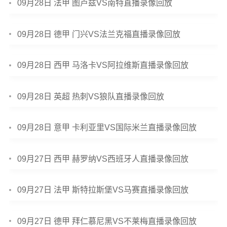
09月28日 法甲 图卢兹VS南特直播录像回放
09月28日 德甲 门兴VS法兰克福直播录像回放
09月28日 西甲 马洛卡VS阿拉维斯直播录像回放
09月28日 英超 热刺VS狼队直播录像回放
09月28日 意甲 卡利亚里VS国际米兰直播录像回放
09月27日 西甲 赫罗纳VS西班牙人直播录像回放
09月27日 法甲 斯特拉斯堡VS马赛直播录像回放
09月27日 德甲 拜仁慕尼黑VS不莱梅直播录像回放