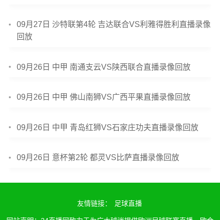
09月27日 沙特联第4轮 吉达联合VS利雅得胜利直播录像
回放
09月26日 中甲 南通支云VS陕西联合直播录像回放
09月26日 中甲 佛山南狮VS广西平果直播录像回放
09月26日 中甲 青岛红狮VS石家庄功夫直播录像回放
09月26日 意杯第2轮 都灵VS比萨直播录像回放
友情链接：
足球直播